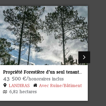
Propriété Forestière d’un seul tenant.
Pro
145 00 €/
14
honoraires inclus
AINHARP
26,26 hectares