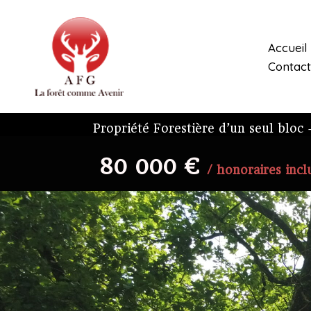
Aller
au
contenu
Accueil
Contact
Propriété Forestière d’un seul blo
80 000 €
/ honoraires incl