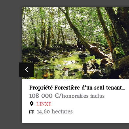
ant
Propriété viticole Saint Emilion
Prix sur demande €/
honoraires
inclus
SAINT-ÉMILION
40 hectares