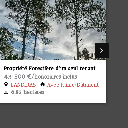
Propriété Forestière d’un seul tenant.
Pro
145 00 €/
14
honoraires inclus
AINHARP
26,26 hectares