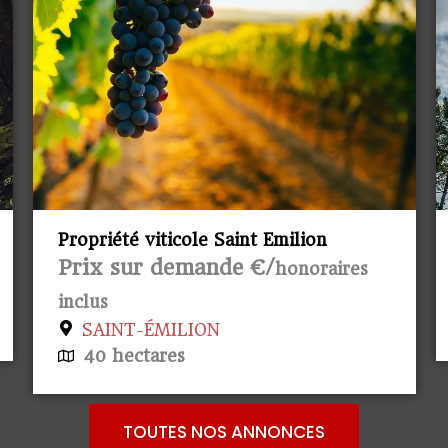
Propriété Forestière d’un seul tenant
avec Ruine
43 500 €/
honoraires inclus
LANDIRAS
Avec Ruine/Bâtiment
6,82 hectares
TOUTES NOS ANNONCES