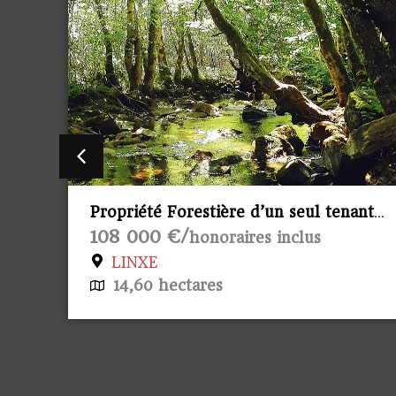
ant
Propriété viticole Saint Emilion
Prix sur demande €/
honoraires
inclus
SAINT-ÉMILION
40 hectares