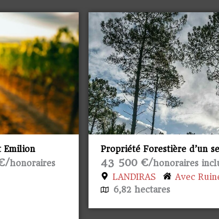
Propriété Forestière d’un seul tenant
avec Ruine
43 500 €/
honoraires inclus
LANDIRAS
Avec Ruine/Bâtiment
6,82 hectares