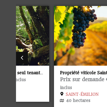
ant
Propriété viticole Saint Emilion
Prix sur demande €/
honoraires
inclus
SAINT-ÉMILION
40 hectares