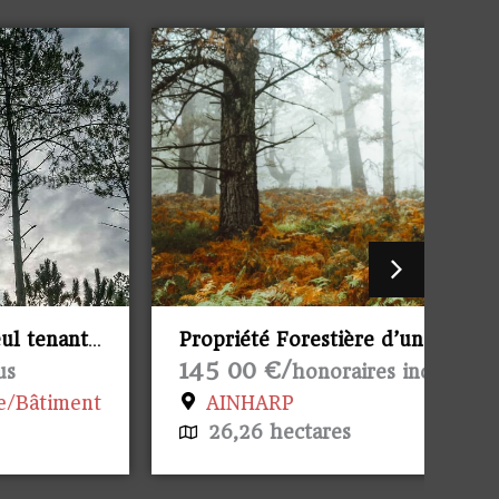
Propriété Forestière d’un seul tenant.
Pro
145 00 €/
14
honoraires inclus
AINHARP
26,26 hectares