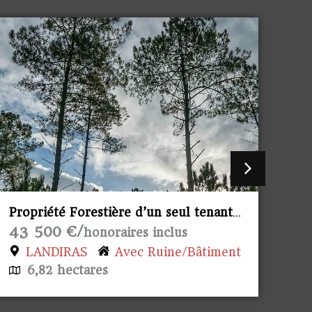
Propriété Forestière d’un seul tenant.
Pro
145 00 €/
14
honoraires inclus
AINHARP
26,26 hectares