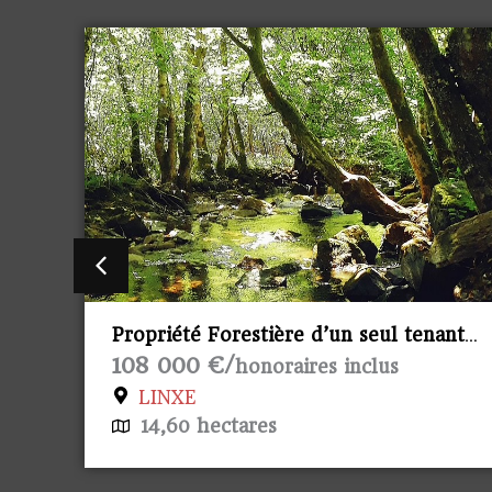
ant
Propriété viticole Saint Emilion
Prix sur demande €/
honoraires
inclus
SAINT-ÉMILION
40 hectares