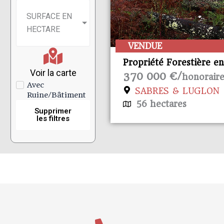
SURFACE EN
HECTARE
VENDUE
Propriété Forestière en
Voir la carte
blocs en Nature de Pin
370 000 €/
honoraire
de 4 à 25 ans
Avec
SABRES & LUGLON
Ruine/Bâtiment
56 hectares
Supprimer
les filtres