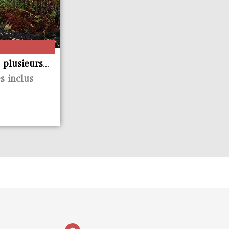
 plusieurs
s Maritimes
s inclus